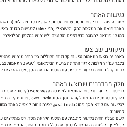
מטרת הצבת התו היא קידום המודעות הציבורית לנגישות לאינטרנט ויידוע 
נגישות האתר
אתר זה עומד בדרישות תקנות שיוויון זכויות לאנשים עם מוגבלות (התאמות נג
האתר תואם את המלצות התקן הישראלי (ת”י 5568) לנגישות תכנים באינטרנט ברמת AA ואת המלצות מסמך WCAG2.0 מאת ארגון W3C.
כמו כן, מותאם לתצוגה בדפדפנים הנפוצים ולשימוש בטלפון הסלואלרי.
תיקונים שבוצעו
באתר זה בוצעו התאמות נגישות קפדניות הכוללות בין היתר מימוש סמנטי 
בלבד עפ”י המלצות ארגון
לשם קבלת חווית גלישה מיטבית עם תוכנת הקראת מסך, אנו ממליצים לשימוש בתוכנת VDA
חלק מהדברים שבוצעו באתר
בלוקים, טקסטים מנחים לקור
לגלישה עם קורא מסך מסוג nvda ו jaws, יצי
קישורים.
לשם קבלת חווית גלישה מיטבית עם תוכנת הקראת מסך, אנו ממליצים על שימוש בתוכנת A