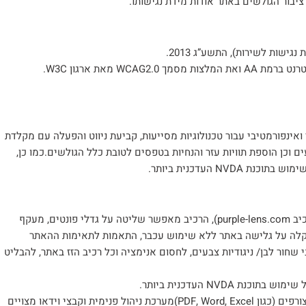
ציבור הגולשים באתר אודות מידת נגישותו.
ישות לשירות), התשע”ג 2013.
ואינפורמטיבי עבור טכנולוגיות מסייעות, קביעת ניווט והפעלה עם מקלדת
 התקינה ברשת הבינלאומי (W3C), התאמות צבעים וכן הוספת תוויות עזר והנחיות בטפסים לטובת כלל הגולשים.כמו כן,
N העדכנית ביותר.
הוספנו רכיב עזר נגישות המותאם למערכות wordpress (קישור לאתר הרכיב purple-lens.com), הרכיב מאפשר שליטה על גדלי פונטים, מעקף
א מסך מסוג nvda ו jaws, ניווט מקלדת המקלה על גלישה באתר ללא שימוש עכבר, התאמות לתאימות ההאתר
רת נוחות ל צפיה באתר בגווני שחור לבן/ ניגודיות צבעים, לחסום אנימציה וכל רכיב הזז באתר, להבליט
NVD העדכנית ביותר.
יש לציין כי למרות מאמצנו להנגיש את כלל הדפים באתר, המסמכים המצורפים (כגון PDF, Word, Excel)מערכת ניהול פנימית וקבצי וידאו מצויים